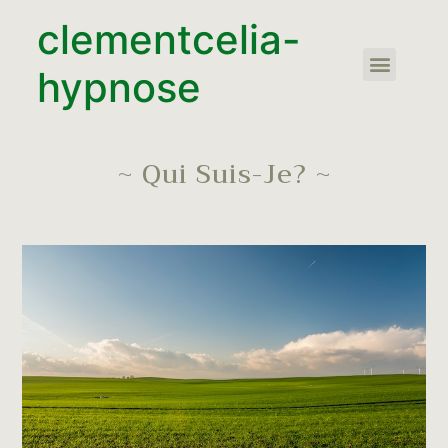
clementcelia-
hypnose
~ Qui Suis-Je? ~